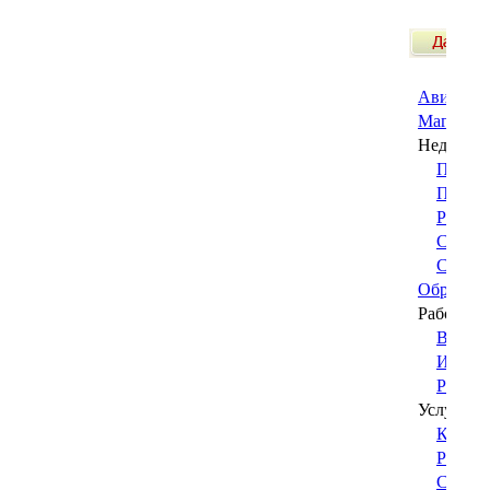
Авиабиле
Магазины
Недвижим
Покуп
Прода
Разное
Сдаю
(
Сниму
Образова
Работа в
Ваканс
Ищу ра
Разное
Услуги
Красот
Разно
Строит