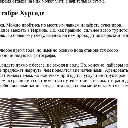
 время отдыха на них может уйти значительная сумма.
тябре Хургаде
ься. Можно пройтись по местным лавкам и набрать сувениров.
все выехать в Израиль. Но, как правило, сильнее всего туристо
ля. По большому счету, именно на нём проводят октябрьский от
любое время года, но именно осенью вода становится особо
ивно пользуются фотографы.
еть прямо с берега, не заходя в воду. Но, конечно, дайверы н
ее предложат нырнуть, чем поделятся впечатлениями. Арендовать
атичным ценам, но новичкам пригодятся услуги инструкторов -
чем, в сравнении со стоимостью путешествия в целом, эти расхо
себя - воспоминания о чудесном подводном мире останутся с ва