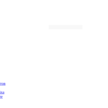
Автор
тов
йха
те