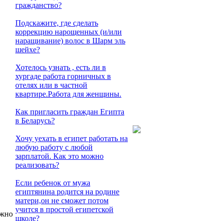
гражданство?
Подскажите, где сделать
коррекцию нарощенных (и/или
наращивание) волос в Шарм эль
шейхе?
Хотелось узнать , есть ли в
хургаде работа горничных в
отелях или в частной
квартире.Работа для женщины.
Как пригласить граждан Египта
в Беларусь?
Хочу уехать в египет работать на
любую работу с любой
зарплатой. Как это можно
реализовать?
Если ребенок от мужа
египтянина родится на родине
матери,он не сможет потом
учится в простой египетской
ожно
школе?