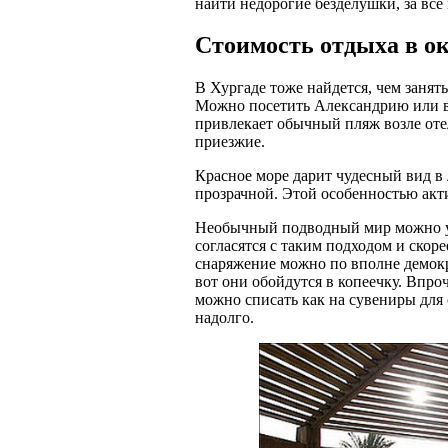
найти недорогие безделушки, за всё
Стоимость отдыха в ок
В Хургаде тоже найдется, чем занят
Можно посетить Александрию или во
привлекает обычный пляж возле оте
приезжие.
Красное море дарит чудесный вид в 
прозрачной. Этой особенностью акт
Необычный подводный мир можно увид
согласятся с таким подходом и скор
снаряжение можно по вполне демокр
вот они обойдутся в копеечку. Впро
можно списать как на сувениры для 
надолго.