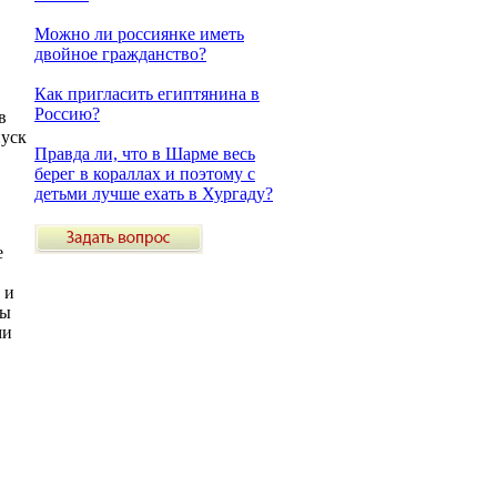
Можно ли россиянке иметь
двойное гражданство?
Как пригласить египтянина в
Россию?
в
пуск
Правда ли, что в Шарме весь
берег в кораллах и поэтому с
детьми лучше ехать в Хургаду?
е
 и
ды
ми