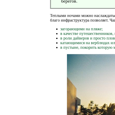
берегов.
Теплыми ночами можно наслаждаться
благо инфраструктура позволяет. Ча
загорающими на пляже;
в качестве путешественников,
в роли дайверов и просто плов
катающимися на верблюдах ил
в пустыне, покорить которую 