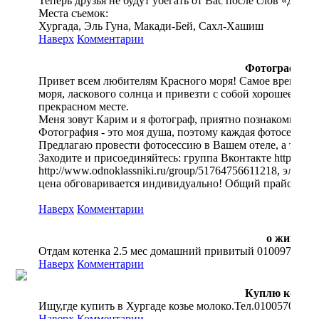
Теперь друзья не будут убегать от Вас после слов «Дава
Места съемок:
Хургада, Эль Гуна, Макади-Бей, Сахл-Хашиш
Наверх
Комментарии
Фотограф в Х
Привет всем любителям Красного моря! Самое время отд
моря, ласкового солнца и привезти с собой хорошее на
прекрасном месте.
Меня зовут Карим и я фотограф, приятно познакомиться!
Фотография - это моя душа, поэтому каждая фотосессия 
Предлагаю провести фотосессию в Вашем отеле, а так же
Заходите и присоединяйтесь: группа Вконтакте http://vk
http://www.odnoklassniki.ru/group/51764756611218, элек
цена обговаривается индивидуально! Общий прайс могу 
Наверх
Комментарии
о животн
Отдам котенка 2.5 мес домашний привитый 0100977514
Наверх
Комментарии
Куплю козье 
Ищу,где купить в Хургаде козье молоко.Тел.01005709562
Наверх
Комментарии