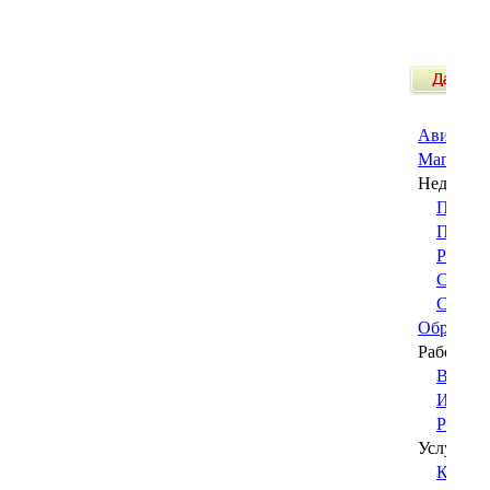
Авиабиле
Магазины
Недвижим
Покуп
Прода
Разное
Сдаю
(
Сниму
Образова
Работа в
Ваканс
Ищу ра
Разное
Услуги
Красот