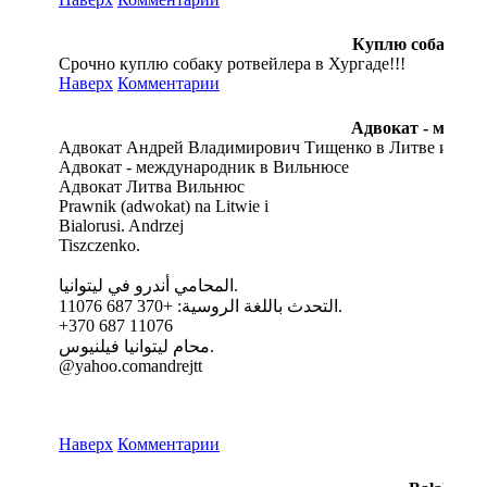
Куплю собаку ро
Срочно куплю собаку ротвейлера в Хургаде!!!
Наверх
Комментарии
Адвокат - между
Адвокат Андрей Владимирович Тищенко в Литве и Бел
Адвокат - международник в Вильнюсе
Адвокат Литва Вильнюс
Prawnik (adwokat) na Litwie i
Bialorusi. Andrzej
Tiszczenko.
المحامي أندرو في ليتوانيا.
التحدث باللغة الروسية: +370 687 11076.
+370 687 11076
محام ليتوانيا فيلنيوس.
@yahoo.comandrejtt
Наверх
Комментарии