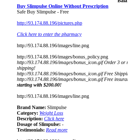
Balalayky
Buy Slimpulse Online Without Prescription
Safe Buy Slimpulse - Free
http://93.174.88.196/pictures.php
Click here to enter the pharmacy
http://93.174.88.196/images/line.png
http://93.174.88.196/images/bonus_policy.png
http://93.174.88.196/images/bonus_icon.gif Order 3 or more p
shipping!
http://93.174.88.196/images/bonus_icon.gif Free Shipping for
http://93.174.88.196/images/bonus_icon.gif Free insurance (gua
starting with $200.00!
http://93.174.88.196/images/line.png
Brand Name:
Slimpulse
Category:
Weight Loss
Description:
Click here
Dosage of Slimpulse:
-
Testimonials:
Read more