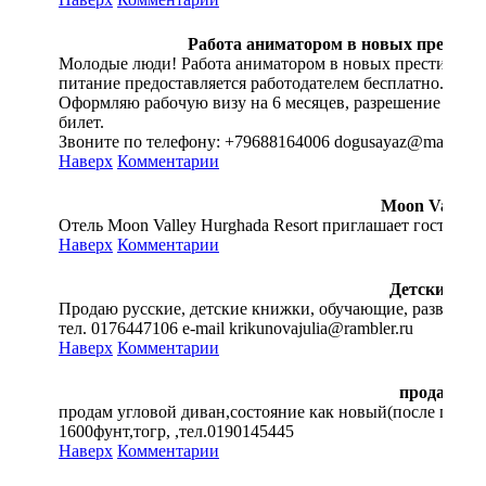
Работа аниматором в новых престиж
Молодые люди! Работа аниматором в новых престижных
питание предоставляется работодателем бесплатно. Пита
Оформляю рабочую визу на 6 месяцев, разрешение на ра
билет.
Звоните по телефону: +79688164006 dogusayaz@mail.ru
Наверх
Комментарии
Moon Valley R
Отель Moon Valley Hurghada Resort приглашает гостей!От 
Наверх
Комментарии
Детские кн
Продаю русские, детские книжки, обучающие, развивающ
тел. 0176447106 e-mail krikunovajulia@rambler.ru
Наверх
Комментарии
продам ди
продам угловой диван,состояние как новый(после пере
1600фунт,тогр, ,тел.0190145445
Наверх
Комментарии