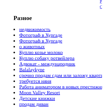
Разно
Строит
Разное
недвижимость
Фотограф в Хургаде
Фотограф в Хургаде
о животных
Куплю козье молоко
Куплю собаку ротвейлера
Адвокат - международник
Balalaykyne
срочно продам сдам или заложу квартиру в
требуется няня
Работа аниматором в новых престижных о
Moon Valley Resort
Детские книжки
продам диван