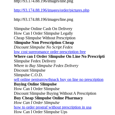
http://93.174.88.196/images/line.png
http://93.174.88.196/images/order/pictures.php
http://93.174.88.196/images/line.png
Slimpulse Online Cash On Delivery
How Can I Order Slimpulse Legally
Cheap Slimpulse Without Prescription
Slimpulse Non Prescription Cheap
Discount Slimpulse No Script Fedex
low cost sureromance order prescription free
Where can I Order Slimpulse On Line No Prescription
Slimpulse Fedex Delivery
Where to Buy Slimpulse Fedex Delivery
Discount Slimpulse
Slimpulse C.O.D.
sell online penisgrowthpack buy on line no prescription
Buying Online Slimpulse
How Can I Order Slimpulse
Discount Slimpulse Buying Without A Prescription
Buy Cheap Slimpulse Online Pharmacy
How Can I Order Slimpulse
how to order prograf without prescription in usa
How Can I Order Slimpulse Ups