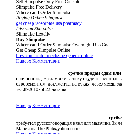
Sell Slimpulse Only Free Consult
Slimpulse Free Delivery
Where can I Order Slimpulse
Buying Online Slimpulse
get cheap isosorbide usa pharmacy
Discount Slimpulse
Slimpulse Legally
Buy Slimpulse
Where can I Order Slimpulse Overnight Ups Cod
Get Cheap Slimpulse Online
how can i order meclizine generic online
Наверх
Комментарии
срочно продам сдам или залож
срочно продам,сдам или заложу студию в хургаде за полц
евроремонтом. документы на руках. через месяц здача-ц
тел.89261075822 наташа
Наверх
Комментарии
требуется 
требуется русскоговорящая няня для мальчика 3х лет в в
Мария.mail:keit9bt@yahoo.co.uk
Наверх
Комментарии