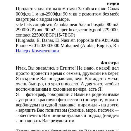
недвижимо
Продается квартиры комптаун Захабия около Салам госпи
000ф,за 1 м кв-2900ф,и 90 м кв с ремонтом без мебели, 1
квартиры с видом на море.
sale flats comptown Zahabia near Salam hospital 80 m2-witho
2900EGP) and 90m2 ,super luxe,security,pool 279 000 EGP,bot
contract,225000EGP(1$-7EGP)
Hurghada, El Dahar, El Nasr str. (opposite the Abu Ashara 4th 
Phone +201202003000 Mohamed (Arabic, English, Russian)
Наверх
Комментарии
Фотограф в Х
Итак, Вы оказались в Египте! Не знаю, с какой целью: 
просто провести время с семьей, друзьями на берегу тепл
Я искренне Вас поздравляю, ведь Вас ждет замечательный
очень быстро, но ярко и весело! А для того, чтобы оста
воспоминаниям в холодные вечера, есть Я!
Я — фотограф, говорящий с Вами на родном языке, обе
- устроить красивую фотосессию (поверьте, можно прид
верблюдом на одной ладошке, пирамида - на другой», но
- зарядить Вас позитивом (солнце, море, песочек — луч
- обеспечить Вам индивидуальный подход (найдем лучши
- порадовать Вас результатом