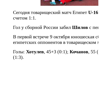
Сегодня товарищеский матч Египет
U-16
- Ро
счетом 1:1.
Гол у сборной России забил
Шилов
с пеналь
В первой встрече 9 октября юношеская сборн
египетских оппонентов в товарищеском матче
Голы:
Хотулев
, 45+3 (0:1);
Кочанов
, 55 (0:2
(1:3).