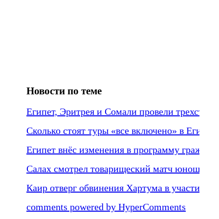
Новости по теме
Египет, Эритрея и Сомали провели трехстор
Сколько стоят туры «все включено» в Египет
Египет внёс изменения в программу граждан
Салах смотрел товарищеский матч юношески
Каир отверг обвинения Хартума в участии ВВ
comments powered by HyperComments