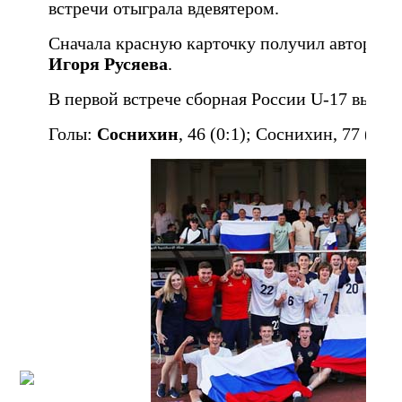
встречи отыграла вдевятером.
Сначала красную карточку получил автор гола
Игоря Русяева
.
В первой встрече сборная России U-17 выигра
Голы:
Соснихин
, 46 (0:1); Соснихин, 77 (0:2)