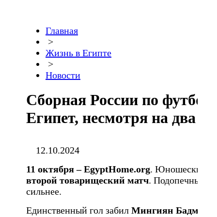
Главная
>
Жизнь в Египте
>
Новости
Сборная России по футбол
Египет, несмотря на два у
12.10.2024
11 октября –
EgyptHome.
org
. Юношеские с
второй товарищеский матч
. Подопечные
А
сильнее.
Единственный гол забил
Мингиян Бадмаев