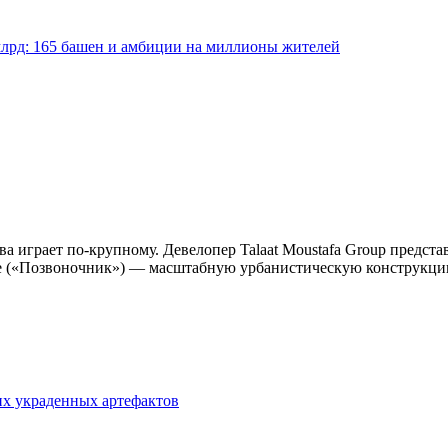
млрд: 165 башен и амбиции на миллионы жителей
ва играет по-крупному. Девелопер Talaat Moustafa Group предста
ine («Позвоночник») — масштабную урбанистическую конструкц
их украденных артефактов