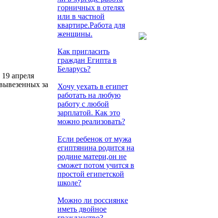
горничных в отелях
или в частной
квартире.Работа для
женщины.
Как пригласить
граждан Египта в
Беларусь?
 19 апреля
 вывезенных за
Хочу уехать в египет
работать на любую
работу с любой
зарплатой. Как это
можно реализовать?
Если ребенок от мужа
египтянина родится на
родине матери,он не
сможет потом учится в
простой египетской
школе?
Можно ли россиянке
иметь двойное
гражданство?