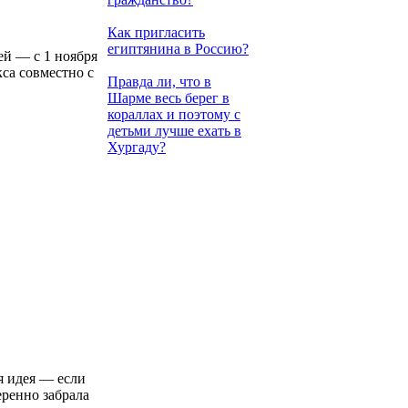
Как пригласить
египтянина в Россию?
й — с 1 ноября
кса совместно с
Правда ли, что в
Шарме весь берег в
кораллах и поэтому с
детьми лучше ехать в
Хургаду?
я идея — если
еренно забрала