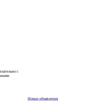
елательно с
льными
Новые объявления