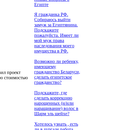
Египте
Я гражданка РФ.
Собираюсь выйти
замуж за Египтянина.
Подскажите
пожалуйста. Имеет ли
мой муж права
наследования моего
имущества в РФ.
Возможно ли ребенку,
имеющему
гражданство Беларуси,
вил проект
сделать египетское
ию стоимостью
гражданство?
Подскажите, где
сделать коррекцию
нарощенных (и/или
наращивание) волос в
Шарм эль шейхе?
Хотелось узнать , есть
ли в хургаде работа