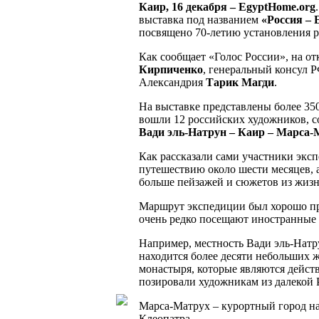
Каир, 16 декабря – EgyptHome.org
выставка под названием
«Россия – 
посвящено 70-летию установления 
Как сообщает «Голос России», на о
Кирпиченко
, генеральный консул 
Александрия
Тарик Магди
.
На выставке представлены более 35
вошли 12 российских художников, 
Вади эль-Натрун – Каир – Марса-
Как рассказали сами участники эксп
путешествию около шести месяцев, а
больше пейзажей и сюжетов из жизн
Маршрут экспедиции был хорошо пр
очень редко посещают иностранные 
Например, местность Вади эль-Натр
находится более десяти небольших 
монастыря, которые являются дейст
позировали художникам из далекой 
Марса-Матрух – курортный город на
Клеопатра.