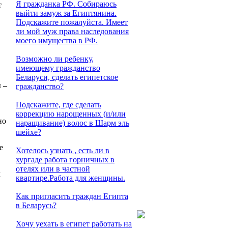
Я гражданка РФ. Собираюсь
т
выйти замуж за Египтянина.
Подскажите пожалуйста. Имеет
ли мой муж права наследования
моего имущества в РФ.
Возможно ли ребенку,
имеющему гражданство
Беларуси, сделать египетское
 –
гражданство?
Подскажите, где сделать
коррекцию нарощенных (и/или
но
наращивание) волос в Шарм эль
шейхе?
е
Хотелось узнать , есть ли в
хургаде работа горничных в
отелях или в частной
м
квартире.Работа для женщины.
Как пригласить граждан Египта
в Беларусь?
Хочу уехать в египет работать на