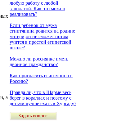
любую работу с любой
зарплатой. Как это можно
реализовать?
тных
Если ребенок от мужа
египтянина родится на родине
матери,он не сможет потом
учится в простой египетской
школе?
Можно ли россиянке иметь
двойное гражданство?
Как пригласить египтянина в
Россию?
Правда ли, что в Шарме весь
и, а
берег в кораллах и поэтому с
детьми лучше ехать в Хургаду?