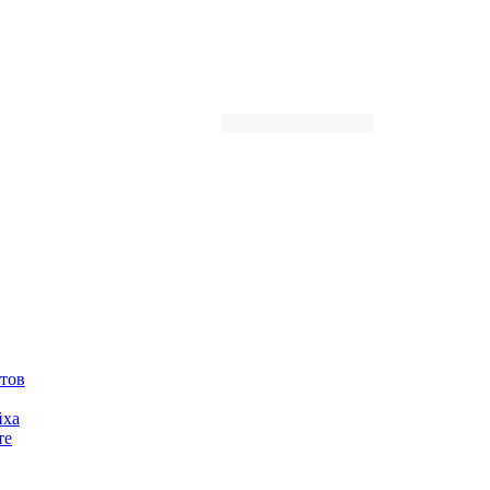
Автор
тов
йха
те