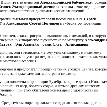
. В Египте в знаменитой
Александрийской библиотеке
проходи
Египет. Экспедиционный дневник»
, это значимое мероприятие
российско-египетских дипломатических отношений.
ткрытии выставки присутствовали посол РФ в АРЕ
Сергей
РФ в Александрии
Сергей Петляков
и губернатор провинции
0 полотен, а также рисунков, выполненных командой, в которую
совершивших творческое путешествие по маршруту
Александрия
Матрух – Эль-Аламейн – оазис Сива – Александрия
.
едиции, они готовились к этому увлекательному и нелегкому
 находились в пути три недели и старались запечатлеть как мож
и местного населения.
одуман и предполагал посещение таких уголков Египта, которы
туристы и даже сами жители страны пирамид.
ун расположена в провинции Бухейра западнее дельты Нила, та
живописных озер, богатых содой, и четыре древних коптских
вующими, при этом обитатели монастырей с удовольствием
России.
 Средиземном море, где жила легендарная египетская царица