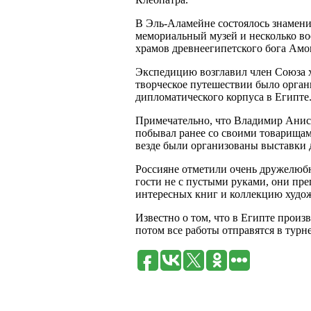
В Эль-Аламейне состоялось знамени
мемориальный музей и несколько во
храмов древнеегипетского бога Амо
Экспедицию возглавил член Союза 
творческое путешествии было орган
дипломатического корпуса в Египте
Примечательно, что Владимир Анис
побывал ранее со своими товарищами
везде были организованы выставки д
Россияне отметили очень дружелюбно
гости не с пустыми руками, они пр
интересных книг и коллекцию худо
Известно о том, что в Египте произ
потом все работы отправятся в турн