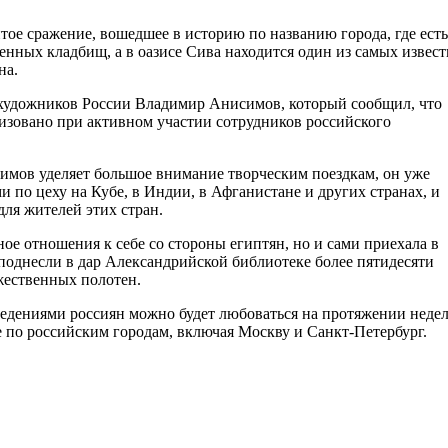
тое сражение, вошедшее в историю по названию города, где есть
енных кладбищ, а в оазисе Сива находится один из самых извес
на.
художников России Владимир Анисимов, который сообщил, что
изовано при активном участии сотрудников российского
.
имов уделяет большое внимание творческим поездкам, он уже
 по цеху на Кубе, в Индии, в Афганистане и других странах, и
ля жителей этих стран.
е отношения к себе со стороны египтян, но и сами приехала в
еподнесли в дар Александрийской библиотеке более пятидесяти
жественных полотен.
ведениями россиян можно будет любоваться на протяжении недел
е по российским городам, включая Москву и Санкт-Петербург.