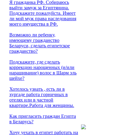
Я гражданка РФ. Собираюсь
выйти замуж за Египтянина.
Подскажите пожалуйста. Имеет
ли мой муж права наследования
моего имущества в РФ.
Возможно ли ребенку,
имеющему гражданство
Беларуси, сделать египетское
гражданство?
Подскажите, где сделать
коррекцию нарощенных (и/или
наращивание) волос в Шарм эль
шейхе?
Хотелось узнать , есть ли в
хургаде работа горничных в
отелях или в частной
квартире.Работа для женщины.
Как пригласить граждан Египта
в Беларусь?
Хочу уехать в египет работать на