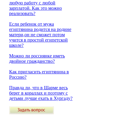
любую работу с любой
зарплатой. Как это можно
реализовать?
Если ребенок от мужа
египтянина родится на родине
матери,он не сможет потом
учится в простой египетской
школе?
Можно ли россиянке иметь
двойное гражданство?
Как пригласить египтянина в
Россию?
Правда ли, что в Шарме весь
берег в кораллах и поэтому с
детьми лучше ехать в Хургаду?