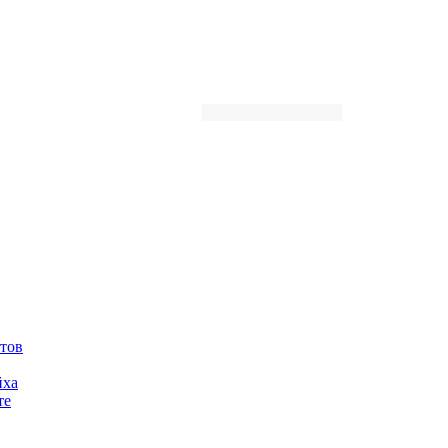
Автор
тов
йха
те