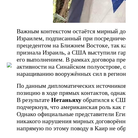
Важным контекстом остаётся мирный договор
Израилем, подписанный при посредничестве
прецедентом на Ближнем Востоке, так как в
признала Израиль, а США выступили гаранто
его выполнением. В рамках договора предус
активности на Синайском полуострове, одна
наращиванию вооружённых сил в регионе вы
По данным дипломатических источников, Изр
позицию в ходе прямых контактов, однако не
В результате
Нетаньяху
обратился к США с п
подчеркнув, что американская роль как гара
Однако официальные представители Египта о
никакого нарушения мирных договорённостей
напрямую по этому поводу в Каир не обращал