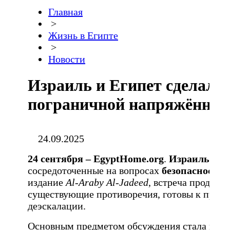
Главная
>
Жизнь в Египте
>
Новости
Израиль и Египет сделали 
пограничной напряжённос
24.09.2025
24 сентября –
EgyptHome.
org
.
Израиль
и
Е
сосредоточенные на вопросах
безопасности
издание
Al-Araby Al-Jadeed
, встреча продемо
существующие противоречия, готовы к прямо
деэскалации.
Основным предметом обсуждения стала воен