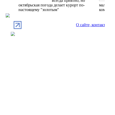
всегда приятно, но
октябрьская погода делает курорт по-
мало, а 
настоящему "золотым"
комфорт
О сайте, контакты
П