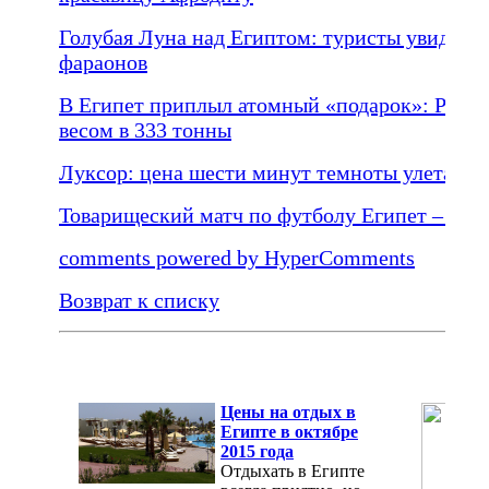
Голубая Луна над Египтом: туристы увидят 
фараонов
В Египет приплыл атомный «подарок»: Росси
весом в 333 тонны
Луксор: цена шести минут темноты улетает в
Товарищеский матч по футболу Египет – Росс
comments powered by HyperComments
Возврат к списку
Цены на отдых в
Египте в октябре
2015 года
Отдыхать в Египте