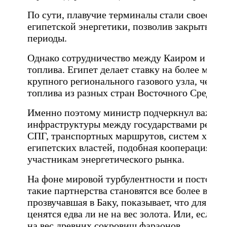
По сути, плавучие терминалы стали своеобр
египетской энергетики, позволив закрыть д
периоды.
Однако сотрудничество между Каиром и Баку
топлива. Египет делает ставку на более мас
крупного регионального газового узла, через
топлива из разных стран Восточного Средиз
Именно поэтому министр подчеркнул важнос
инфраструктуры между государствами регион
СПГ, транспортных маршрутов, систем хранен
египетских властей, подобная кооперация до
участникам энергетического рынка.
На фоне мировой турбулентности и постоянн
такие партнерства становятся все более вост
прозвучавшая в Баку, показывает, что для Ег
ценятся едва ли не на вес золота. Или, если 
на вес древних сокровищ фараонов.