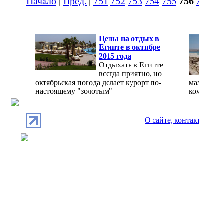
Начало
|
Пред.
|
751
752
753
754
755
756
757
7
Цены на отдых в
Египте в октябре
2015 года
Отдыхать в Египте
всегда приятно, но
октябрьская погода делает курорт по-
мало, а 
настоящему "золотым"
комфорт
О сайте, контакты
П