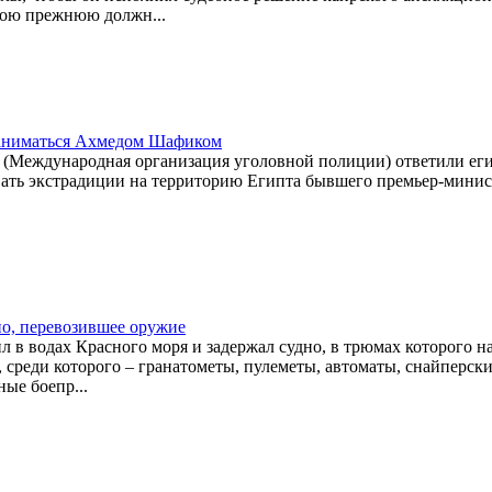
свою прежнюю должн...
заниматься Ахмедом Шафиком
 (Международная организация уголовной полиции) ответили ег
овать экстрадиции на территорию Египта бывшего премьер-минис
но, перевозившее оружие
 в водах Красного моря и задержал судно, в трюмах которого н
 среди которого – гранатометы, пулеметы, автоматы, снайперск
ые боепр...