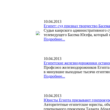
10.04.2013
Египет: суд признал творчество Басе
Судьи каирского административного су
телеведущего Басема Юсефа, который я
Подробнее...
10.04.2013
Египетские железнодорожники остано
Профсоюз железнодорожников Египта о
в минувшие выходные тысячи египтян н
Подробнее...
10.04.2013
Юристы Египта призывают генпрокурор
Авторитетные египетские юристы, объ
генерального прокурора Талаата Абдал