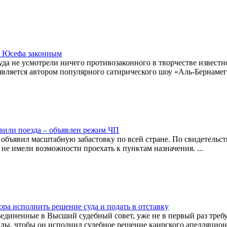
ма Юсефа законным
да не усмотрели ничего противозаконного в творчестве известн
вляется автором популярного сатирического шоу «Аль-Бернамег».
вили поезда – объявлен режим ЧП
бъявил масштабную забастовку по всей стране. По свидетельст
е имели возможности проехать к пунктам назначения. ...
а исполнить решение суда и подать в отставку
единенные в Высший судебный совет, уже не в первый раз треб
лы, чтобы он исполнил судебное решение каирского апелляцион