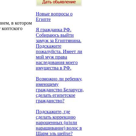
Новые вопросы о
Египте
ием, в котором
 коптского
Я гражданка РФ.
Собираюсь выйти
замуж за Египтянина.
Подскажите
пожалуйста. Имеет ли
мой муж права
наследования моего
имущества в РФ.
Возможно ли ребенку,
имеющему
гражданство Беларуси,
сделать египетское
гражданство?
Подскажите, где
сделать коррекцию
нарощенных (и/или
наращивание) волос в
Шарм эль шейхе?