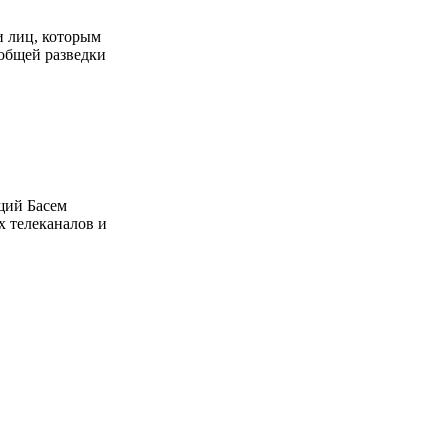
и лиц, которым
общей разведки
щий Басем
 телеканалов и