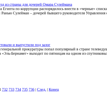
езд из страны для дочерей Омара Сулеймана
та Египта по коррупции распорядилось внести в «черные» списк
и Ранью Сулейман – дочерей бывшего руководителя Управления 
стовали и выпустили под залог
й генеральной прокуратуры попал популярный в стране телеведу
«Эль-Бернамег» выходит по пятницам на одном из спутниковых
1
732
733
734
735
736
|
След.
|
Конец