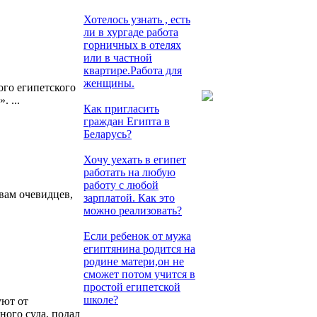
Хотелось узнать , есть
ли в хургаде работа
горничных в отелях
или в частной
квартире.Работа для
женщины.
ого египетского
 ...
Как пригласить
граждан Египта в
Беларусь?
Хочу уехать в египет
работать на любую
работу с любой
вам очевидцев,
зарплатой. Как это
можно реализовать?
Если ребенок от мужа
египтянина родится на
родине матери,он не
сможет потом учится в
простой египетской
школе?
уют от
ного суда, подал