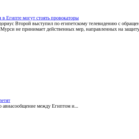
 в Египте могут стоять провокаторы
дориус Второй выступил по египетскому телевидению с обращен
д Мурси не принимает действенных мер, направленных на защиту
летят
о авиасообщение между Египтом и...