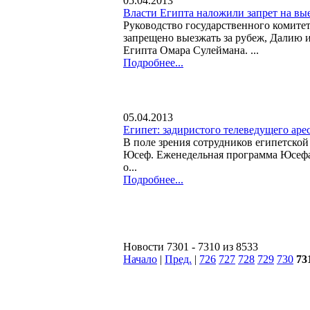
05.04.2013
Власти Египта наложили запрет на вы
Руководство государственного комите
запрещено выезжать за рубеж, Далию 
Египта Омара Сулеймана. ...
Подробнее...
05.04.2013
Египет: задиристого телеведущего аре
В поле зрения сотрудников египетско
Юсеф. Еженедельная программа Юсефа 
о...
Подробнее...
Новости 7301 - 7310 из 8533
Начало
|
Пред.
|
726
727
728
729
730
73