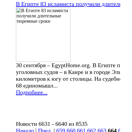
В Египте 83 исламиста получили длительны
30 сентября – EgyptHome.org. В Египте почт
уголовных судов – в Каире и в городе Эль-М
километров к югу от столицы. На судебном п
68 единомышл...
Подробнее...
Новости 6631 - 6640 из 8535
Начало
|
Пред.
|
659
660
661
662
663
664
665
6